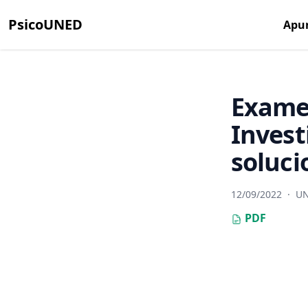
PsicoUNED
Apu
Exame
Invest
soluc
12/09/2022
·
U
PDF