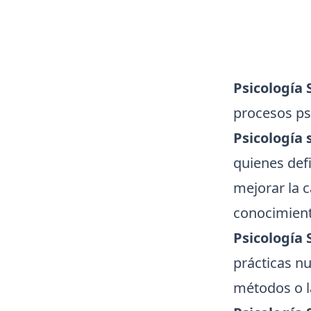
Psicología 
procesos psi
Psicología 
quienes def
mejorar la 
conocimiento
Psicología 
prácticas nu
métodos o la