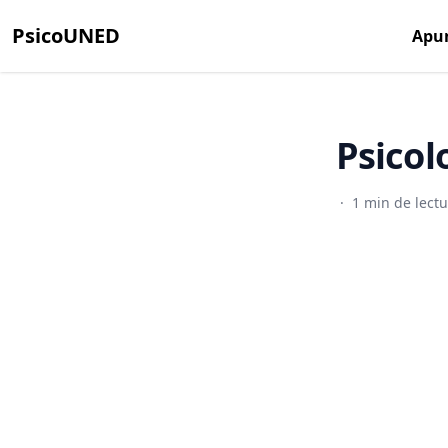
PsicoUNED
Apu
Psicol
·
1 min de lect