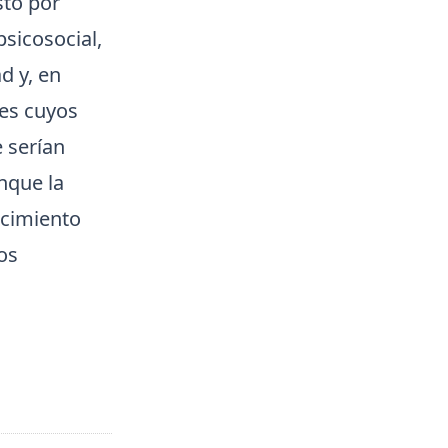
sto por
psicosocial,
d y, en
les cuyos
e serían
nque la
ocimiento
os