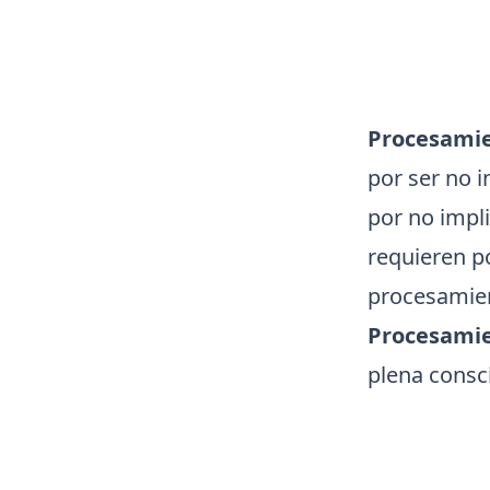
Procesami
por ser no i
por no impl
requieren p
procesamien
Procesamie
plena consci