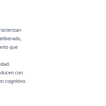
racterizan
eliberado,
tanto que
idad.
roducen con
o cognitivo.