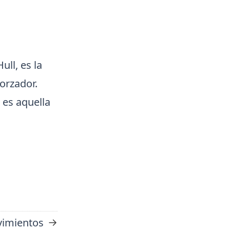
ull, es la
orzador.
, es aquella
→
imientos