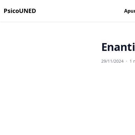
PsicoUNED
Apu
Enant
29/11/2024
·
1 