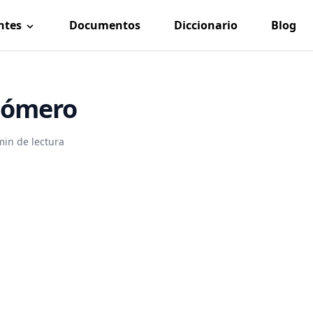
ntes
Documentos
Diccionario
Blog
iómero
min de lectura