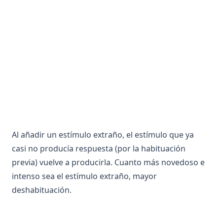
Angiografía o Arterografía
Codigo Poblacional
Distraibilidad
Anhedonia
Codominancia
División celular
Anion
Codón
División del SN
Anorexia
Coeficiente de encefalización
Dolor
Anosmia
Coenzima
Dominancia
Ansiedad
Coevolución
Dopamina
Ansiolítico
Cola de caballo
Dosis génica
Antagonismo Centro Periferia
Colículos
Dualismo
Al añadir un estímulo extraño, el estímulo que ya
Antagonista
Columna de dominancia ocular
Duplicación
casi no producía respuesta (por la habituación
Anticodon
Columna de orientación
Duramadre
previa) vuelve a producirla. Cuanto más novedoso e
Anticuerpo
Columnas blancas
Dependencia Informativa
intenso sea el estímulo extraño, mayor
Antigeno
Columnas longitudinales
Dependencia Normativa
deshabituación.
Antisense
Comisura
Descategorización
Antropoides
Comisura anterior
Difusión de la Responsabilidad