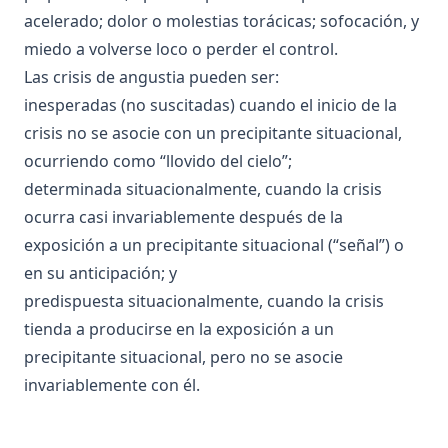
Áreas corticales
Conducción saltatoria
acelerado; dolor o molestias torácicas; sofocación, y
Áreas de asociación
Conducción según las propiedades de cable
miedo a volverse loco o perder el control.
Áreas motoras primaria y suplementaria
Conductancia de la membrana (g)
Las crisis de angustia pueden ser:
inesperadas (no suscitadas) cuando el inicio de la
Áreas premotoras
Conductismo
crisis no se asocie con un precipitante situacional,
Áreas sensoriales primarias y secundarias
Conectividad
ocurriendo como “llovido del cielo”;
Arginina Vasopresina
Conectivo
determinada situacionalmente, cuando la crisis
Arquicerebelo
Cono
ocurra casi invariablemente después de la
Arteria carótida interna
Contigüidad
exposición a un precipitante situacional (“señal”) o
Arteria Vertebral
en su anticipación; y
Contingencia
predispuesta situacionalmente, cuando la crisis
Asíntota
Contracondicionamiento
tienda a producirse en la exposición a un
Asociación
Contraste Conductual Sucesivo
precipitante situacional, pero no se asocie
Asta
Control (todos)
invariablemente con él.
Astrocito
Convergencia
Ataxia
Cooperación