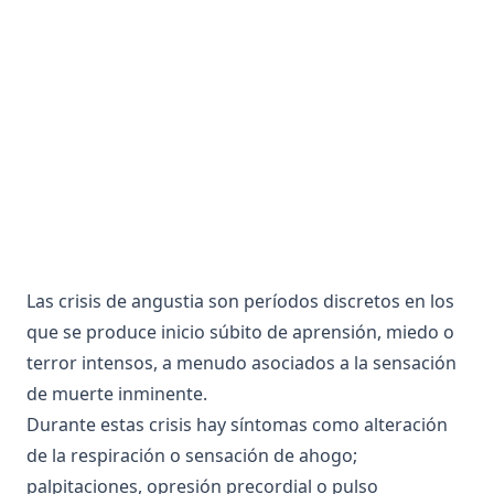
Apareamiento Selectivo
Comisuras interhemisféricas
Apolar
Comorbilidad, comórbido
Apoplejía
Complejo antígeno-anticuerpo
Apoproteina
Complejo Mayor de Histocompatibilidad
Apoptosis
Complejo Pineal
Aporte trófico
Complemento
Aprendizaje
Comportamiento
Aproximación sucesiva
Comportamiento catatónico
Las crisis de angustia son períodos discretos en los
Aptitud
Compuesto de estímulos
que se produce inicio súbito de aprensión, miedo o
Aracnoides
Comunicacion
terror intensos, a menudo asociados a la sensación
Arco Reflejo
de muerte inminente.
Concordancia
Durante estas crisis hay síntomas como alteración
Área
Condicionamiento (todos)
de la respiración o sensación de ahogo;
Área tegmental ventral
Conducción del potencial de acción
palpitaciones, opresión precordial o pulso