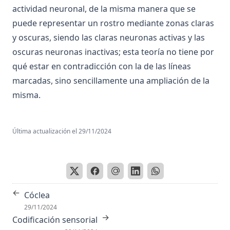
Aproximación sucesiva
Comportamiento catatónico
actividad neuronal, de la misma manera que se
Aptitud
puede representar un rostro mediante zonas claras
Compuesto de estímulos
y oscuras, siendo las claras neuronas activas y las
Aracnoides
Comunicacion
oscuras neuronas inactivas; esta teoría no tiene por
Arco Reflejo
Concordancia
qué estar en contradicción con la de las líneas
Área
Condicionamiento (todos)
marcadas, sino sencillamente una ampliación de la
Área tegmental ventral
Conducción del potencial de acción
misma.
Áreas corticales
Conducción saltatoria
Áreas de asociación
Conducción según las propiedades de cable
Última actualización el
29/11/2024
Áreas motoras primaria y suplementaria
Conductancia de la membrana (g)
Áreas premotoras
Conductismo
Áreas sensoriales primarias y secundarias
Conectividad
Arginina Vasopresina
←
Conectivo
Cóclea
Arquicerebelo
29/11/2024
Cono
→
Codificación sensorial
Arteria carótida interna
Contigüidad