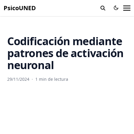
Análisis experimental del comportamiento
Cociente de inteligencia
PsicoUNED
Analogia
Cóclea
Andrógenos
Codificación mediante patrones de activación neuronal
Anemia Falciforme
Codificación sensorial
Codificación mediante
Aneuploidia
Código de frecuencia
patrones de activación
Anfipatica
Código genético
neuronal
Angiografía o Arterografía
Codigo Poblacional
Anhedonia
Codominancia
29/11/2024
·
1 min de lectura
Anion
Codón
Anorexia
Coeficiente de encefalización
Anosmia
Coenzima
Ansiedad
Coevolución
Ansiolítico
Cola de caballo
Antagonismo Centro Periferia
Colículos