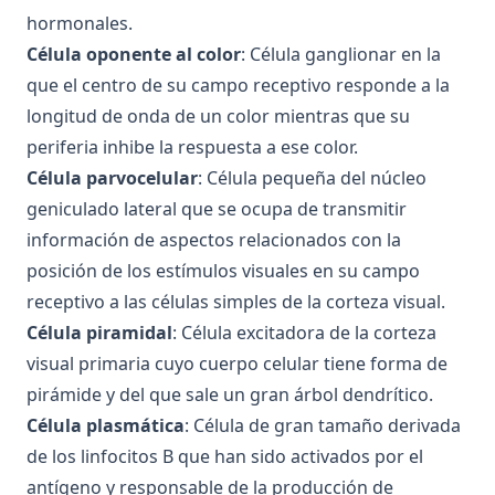
hormonales.
Examen de Fundamentos de Psicobiología, Septiembre
Célula oponente al color
: Célula ganglionar en la
2015
que el centro de su campo receptivo responde a la
Examen de Fundamentos de Psicobiología, Junio 2015
longitud de onda de un color mientras que su
Examen de Fundamentos de Psicobiología, Febrero 2015
periferia inhibe la respuesta a ese color.
Célula parvocelular
: Célula pequeña del núcleo
geniculado lateral que se ocupa de transmitir
información de aspectos relacionados con la
posición de los estímulos visuales en su campo
receptivo a las células simples de la corteza visual.
Célula piramidal
: Célula excitadora de la corteza
visual primaria cuyo cuerpo celular tiene forma de
pirámide y del que sale un gran árbol dendrítico.
Célula plasmática
: Célula de gran tamaño derivada
de los linfocitos B que han sido activados por el
antígeno y responsable de la producción de