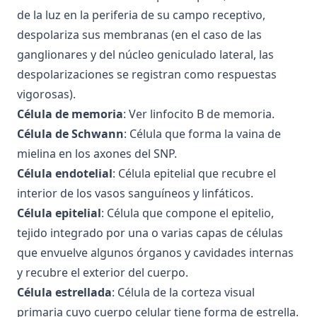
Los reflejos, componentes básicos del comportamiento
Examen de Fundamentos de Psicobiología, Febrero 2015
de la luz en la periferia de su campo receptivo,
motor
despolariza sus membranas (en el caso de las
Examen de Fundamentos de Psicobiología, Febrero 2018
Qué áreas corticales intervienen en el control motor
ganglionares y del núcleo geniculado lateral, las
Examen de Fundamentos de Psicobiología, Junio 2017
Los sistemas motores descendentes
despolarizaciones se registran como respuestas
Examen de Fundamentos de Psicobiología, Febrero 2017
vigorosas).
Los sistemas moduladores: el cerebelo y los ganglios
Examen de Fundamentos de Psicobiología, Junio 2016
basales
Célula de memoria
: Ver linfocito B de memoria.
Examen de Fundamentos de Psicobiología, Febrero 2016
Célula de Schwann
: Célula que forma la vaina de
El sistema nervioso autónomo
mielina en los axones del SNP.
Examen de Fundamentos de Psicobiología, Junio 2015
Principios generales de las hormonas
Célula endotelial
: Célula epitelial que recubre el
Examen de Fundamentos de Psicobiología, Junio 2018
Las glándulas endocrinas
interior de los vasos sanguíneos y linfáticos.
Examen de Fundamentos de Psicobiología, Febrero 2018
Las hormonas hipofisarias y su relación con el hipotálamo
Célula epitelial
: Célula que compone el epitelio,
Examen de Fundamentos de Psicobiología, Septiembre
Qué hormonas son liberadas por acción de las hormonas
tejido integrado por una o varias capas de células
2017
adenohipofisarias
que envuelve algunos órganos y cavidades internas
Examen de Fundamentos de Psicobiología, Junio 2017
Hormonas de la médula adrenal, pancreáticas y de la
y recubre el exterior del cuerpo.
glándula pineal
Examen de Fundamentos de Psicobiología, Febrero 2017
Célula estrellada
: Célula de la corteza visual
Regulación de la secreción hormonal
Examen de Fundamentos de Psicobiología, Septiembre
primaria cuyo cuerpo celular tiene forma de estrella.