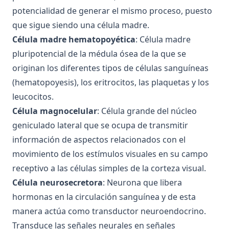
Examen de Fundamentos de Psicobiología, Febrero 2016
potencialidad de generar el mismo proceso, puesto
que sigue siendo una célula madre.
Examen de Fundamentos de Psicobiología, Septiembre
2015
Célula madre hematopoyética
: Célula madre
pluripotencial de la médula ósea de la que se
Examen de Fundamentos de Psicobiología, Junio 2015
originan los diferentes tipos de células sanguíneas
Examen de Fundamentos de Psicobiología, Febrero 2015
(hematopoyesis), los eritrocitos, las plaquetas y los
Examen de Fundamentos de Psicobiología, Junio 2018
leucocitos.
Examen de Fundamentos de Psicobiología, Febrero 2018
Célula magnocelular
: Célula grande del núcleo
Examen de Fundamentos de Psicobiología, Septiembre
geniculado lateral que se ocupa de transmitir
2017
información de aspectos relacionados con el
Examen de Fundamentos de Psicobiología, Junio 2017
movimiento de los estímulos visuales en su campo
Examen de Fundamentos de Psicobiología, Febrero 2017
receptivo a las células simples de la corteza visual.
Célula neurosecretora
: Neurona que libera
Examen de Fundamentos de Psicobiología, Septiembre
2016
hormonas en la circulación sanguínea y de esta
manera actúa como transductor neuroendocrino.
Examen de Fundamentos de Psicobiología, Junio 2016
Transduce las señales neurales en señales
Examen de Fundamentos de Psicobiología, Febrero 2016