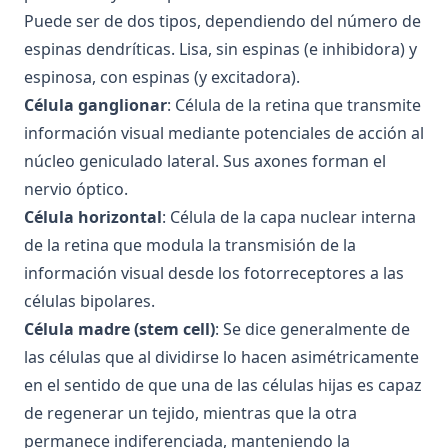
2016
El sistema neuroendocrino y la conducta
Puede ser de dos tipos, dependiendo del número de
Examen de Fundamentos de Psicobiología, Junio 2016
El nacimiento de la Psiconeuroinmunología
espinas dendríticas. Lisa, sin espinas (e inhibidora) y
Examen de Fundamentos de Psicobiología, Febrero 2016
espinosa, con espinas (y excitadora).
Una visión general del Sistema Inmune
Célula ganglionar
: Célula de la retina que transmite
Examen de Fundamentos de Psicobiología, Septiembre
Es el Sistema Nervioso Central un órgano
2015
información visual mediante potenciales de acción al
inmunoprivilegiado?
núcleo geniculado lateral. Sus axones forman el
Examen de Fundamentos de Psicobiología, Junio 2015
Interacciones entre el Sistema Nervioso, el Sistema
nervio óptico.
Endocrino y el Sistema Inmune
Examen de Fundamentos de Psicobiología, Febrero 2015
Célula horizontal
: Célula de la capa nuclear interna
Interacciones entre el Sistema Inmune y la conducta
Examen de Fundamentos de Psicobiología, Junio 2018
de la retina que modula la transmisión de la
Los trastornos psicopatológicos desde la
Examen de Fundamentos de Psicobiología, Febrero 2018
información visual desde los fotorreceptores a las
Psiconeuroinmunología
Examen de Fundamentos de Psicobiología, Septiembre
células bipolares.
Cómo responde nuestro organismo ante el estrés?
2017
Célula madre (stem cell)
: Se dice generalmente de
Examen de Fundamentos de Psicobiología, Febrero 2017
las células que al dividirse lo hacen asimétricamente
Examen de Fundamentos de Psicobiología, Septiembre
en el sentido de que una de las células hijas es capaz
2016
de regenerar un tejido, mientras que la otra
Examen de Fundamentos de Psicobiología, Junio 2016
permanece indiferenciada, manteniendo la