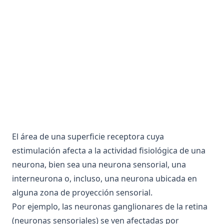
Anticodon
Columna de orientación
Anticuerpo
Columnas blancas
Antigeno
Columnas longitudinales
Antisense
Comisura
Antropoides
Comisura anterior
Apareamiento Selectivo
Comisuras interhemisféricas
Apolar
Comorbilidad, comórbido
Apoplejía
Complejo antígeno-anticuerpo
El área de una superficie receptora cuya
Apoproteina
Complejo Mayor de Histocompatibilidad
estimulación afecta a la actividad fisiológica de una
Apoptosis
neurona, bien sea una neurona sensorial, una
Complejo Pineal
interneurona o, incluso, una neurona ubicada en
Aporte trófico
Complemento
alguna zona de proyección sensorial.
Aprendizaje
Comportamiento
Por ejemplo, las neuronas ganglionares de la retina
Aproximación sucesiva
Comportamiento catatónico
(neuronas sensoriales) se ven afectadas por