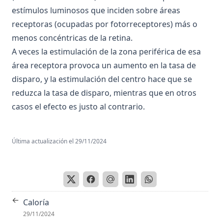
Aptitud
Compuesto de estímulos
estímulos luminosos que inciden sobre áreas
Aracnoides
Comunicacion
receptoras (ocupadas por fotorreceptores) más o
Arco Reflejo
menos concéntricas de la retina.
Concordancia
A veces la estimulación de la zona periférica de esa
Área
Condicionamiento (todos)
área receptora provoca un aumento en la tasa de
Área tegmental ventral
Conducción del potencial de acción
disparo, y la estimulación del centro hace que se
Áreas corticales
Conducción saltatoria
reduzca la tasa de disparo, mientras que en otros
Áreas de asociación
Conducción según las propiedades de cable
casos el efecto es justo al contrario.
Áreas motoras primaria y suplementaria
Conductancia de la membrana (g)
Áreas premotoras
Conductismo
Última actualización el
29/11/2024
Áreas sensoriales primarias y secundarias
Conectividad
Arginina Vasopresina
Conectivo
Arquicerebelo
Cono
Arteria carótida interna
←
Contigüidad
Caloría
29/11/2024
Arteria Vertebral
Contingencia