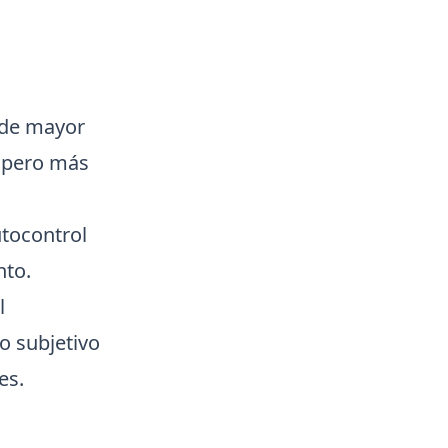
 de mayor
 pero más
utocontrol
nto.
l
o subjetivo
es.