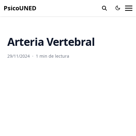
Alometria
PsicoUNED
Altricial
Alucinación
Ambiente
Arteria Vertebral
Amigdalas
Amnesia
29/11/2024
·
1 min de lectura
Amplitud
Anaerobico
Anafase
Analgesia
Análisis experimental del comportamiento
Analogia
Andrógenos
Anemia Falciforme