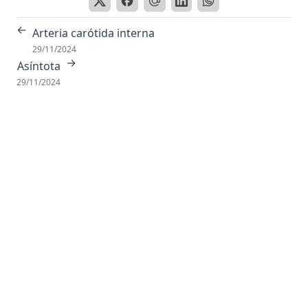
Antigeno
←
Arteria carótida interna
Antisense
29/11/2024
Antropoides
→
Asíntota
Apareamiento Selectivo
29/11/2024
Apolar
Apoplejía
Apoproteina
Apoptosis
Aporte trófico
Aprendizaje
Aproximación sucesiva
Aptitud
Aracnoides
Arco Reflejo