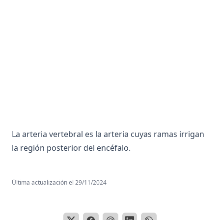
Aneuploidia
Anfipatica
Angiografía o Arterografía
Anhedonia
Anion
Anorexia
Anosmia
Ansiedad
La arteria vertebral es la arteria cuyas ramas irrigan
Ansiolítico
la región posterior del encéfalo.
Antagonismo Centro Periferia
Antagonista
Última actualización el
29/11/2024
Anticodon
Anticuerpo