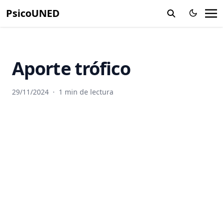
Alometria
PsicoUNED
Altricial
Alucinación
Ambiente
Aporte trófico
Amigdalas
Amnesia
29/11/2024
·
1 min de lectura
Amplitud
Anaerobico
Anafase
Analgesia
Análisis experimental del comportamiento
Analogia
Andrógenos
Anemia Falciforme