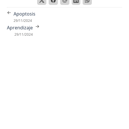
Antigeno
←
Apoptosis
Antisense
29/11/2024
Antropoides
→
Aprendizaje
Apareamiento Selectivo
29/11/2024
Apolar
Apoplejía
Apoproteina
Apoptosis
Aporte trófico
Aprendizaje
Aproximación sucesiva
Aptitud
Aracnoides
Arco Reflejo