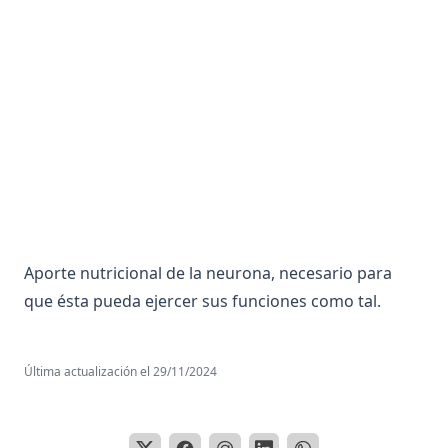
Aneuploidia
Anfipatica
Angiografía o Arterografía
Anhedonia
Anion
Anorexia
Anosmia
Ansiedad
Aporte nutricional de la neurona, necesario para
Ansiolítico
que ésta pueda ejercer sus funciones como tal.
Antagonismo Centro Periferia
Antagonista
Última actualización el
29/11/2024
Anticodon
Anticuerpo