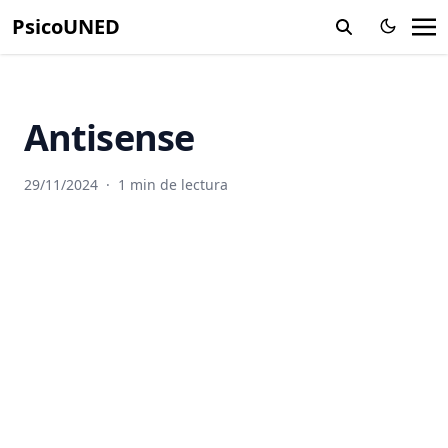
PsicoUNED
Alucinación
Ambiente
Amigdalas
Antisense
Amnesia
Amplitud
29/11/2024
·
1 min de lectura
Anaerobico
Anafase
Analgesia
Análisis experimental del comportamiento
Analogia
Andrógenos
Anemia Falciforme
Aneuploidia