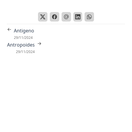
Antropoides
Apareamiento Selectivo
Apolar
←
Antigeno
Apoplejía
29/11/2024
→
Antropoides
Apoproteina
29/11/2024
Apoptosis
Aporte trófico
Aprendizaje
Aproximación sucesiva
Aptitud
Aracnoides
Arco Reflejo
Área