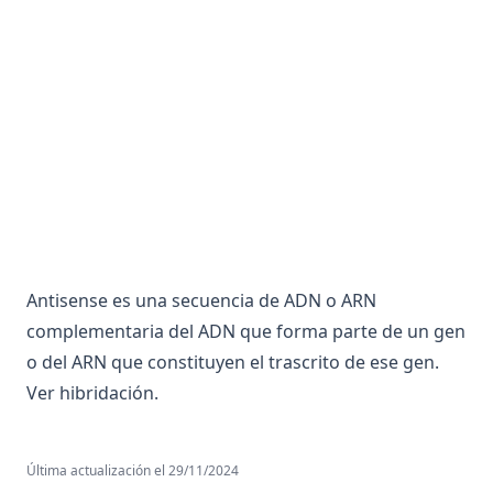
Anfipatica
Angiografía o Arterografía
Anhedonia
Anion
Anorexia
Anosmia
Ansiedad
Ansiolítico
Antisense es una secuencia de ADN o ARN
Antagonismo Centro Periferia
complementaria del ADN que forma parte de un gen
Antagonista
o del ARN que constituyen el trascrito de ese gen.
Anticodon
Ver hibridación.
Anticuerpo
Antigeno
Última actualización el
29/11/2024
Antisense