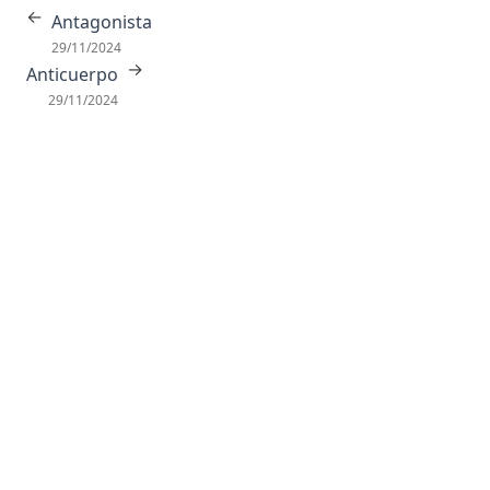
Anticuerpo
←
Antagonista
Antigeno
29/11/2024
→
Anticuerpo
Antisense
29/11/2024
Antropoides
Apareamiento Selectivo
Apolar
Apoplejía
Apoproteina
Apoptosis
Aporte trófico
Aprendizaje
Aproximación sucesiva
Aptitud
Aracnoides