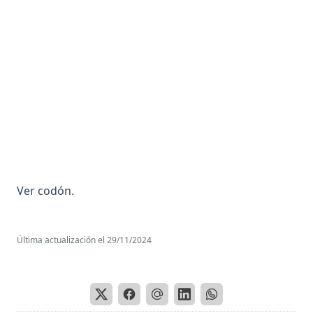
Anemia Falciforme
Aneuploidia
Anfipatica
Angiografía o Arterografía
Anhedonia
Anion
Anorexia
Anosmia
Ver codón.
Ansiedad
Ansiolítico
Última actualización el
29/11/2024
Antagonismo Centro Periferia
Antagonista
Anticodon