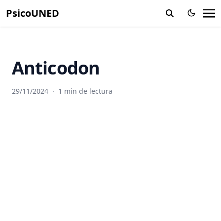
Alogia
PsicoUNED
Alometria
Altricial
Alucinación
Anticodon
Ambiente
Amigdalas
29/11/2024
·
1 min de lectura
Amnesia
Amplitud
Anaerobico
Anafase
Analgesia
Análisis experimental del comportamiento
Analogia
Andrógenos