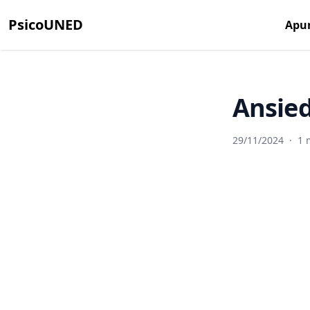
PsicoUNED
Apu
Ansie
29/11/2024
·
1 