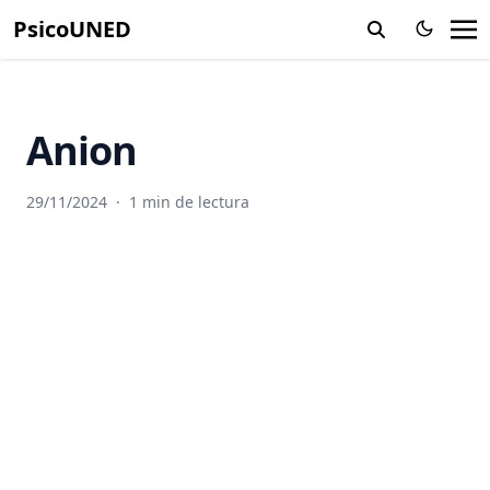
PsicoUNED
Alucinación
Ambiente
Amigdalas
Anion
Amnesia
Amplitud
29/11/2024
·
1 min de lectura
Anaerobico
Anafase
Analgesia
Análisis experimental del comportamiento
Analogia
Andrógenos
Anemia Falciforme
Aneuploidia