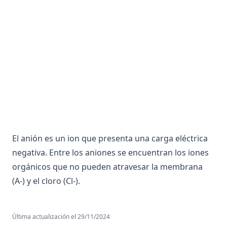
Anfipatica
Angiografía o Arterografía
Anhedonia
Anion
Anorexia
Anosmia
Ansiedad
Ansiolítico
El anión es un ion que presenta una carga eléctrica
Antagonismo Centro Periferia
negativa. Entre los aniones se encuentran los iones
Antagonista
orgánicos que no pueden atravesar la membrana
Anticodon
(A-) y el cloro (Cl-).
Anticuerpo
Antigeno
Última actualización el
29/11/2024
Antisense