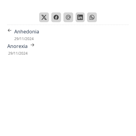
Antropoides
Apareamiento Selectivo
Apolar
←
Anhedonia
Apoplejía
29/11/2024
→
Anorexia
Apoproteina
29/11/2024
Apoptosis
Aporte trófico
Aprendizaje
Aproximación sucesiva
Aptitud
Aracnoides
Arco Reflejo
Área