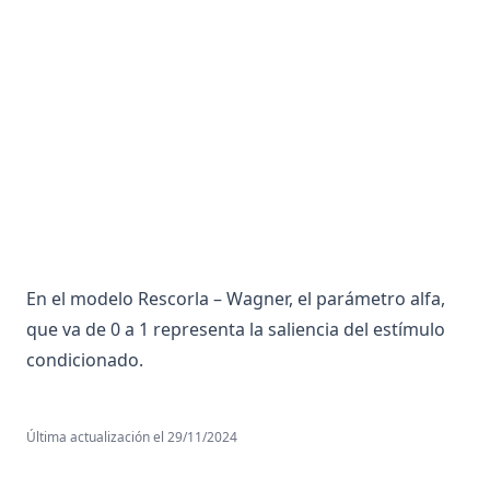
Aneuploidia
Anfipatica
Angiografía o Arterografía
Anhedonia
Anion
Anorexia
Anosmia
Ansiedad
Ansiolítico
En el modelo Rescorla – Wagner, el parámetro alfa,
que va de 0 a 1 representa la saliencia del estímulo
Antagonismo Centro Periferia
condicionado.
Antagonista
Anticodon
Anticuerpo
Última actualización el
29/11/2024
Antigeno