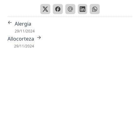
Antisense
Antropoides
←
Alergia
Apareamiento Selectivo
29/11/2024
Apolar
→
Allocorteza
29/11/2024
Apoplejía
Apoproteina
Apoptosis
Aporte trófico
Aprendizaje
Aproximación sucesiva
Aptitud
Aracnoides
Arco Reflejo
Área