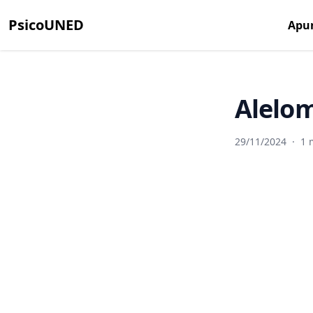
PsicoUNED
Apu
Alelo
29/11/2024
·
1 