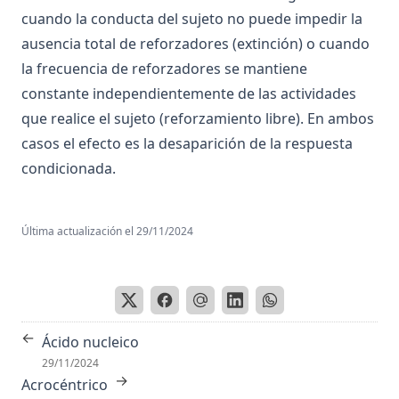
Aproximación sucesiva
cuando la conducta del sujeto no puede impedir la
Aptitud
ausencia total de reforzadores (extinción) o cuando
Aracnoides
la frecuencia de reforzadores se mantiene
constante independientemente de las actividades
Arco Reflejo
que realice el sujeto (reforzamiento libre). En ambos
Área
casos el efecto es la desaparición de la respuesta
Área tegmental ventral
condicionada.
Áreas corticales
Áreas de asociación
Última actualización el
29/11/2024
Áreas motoras primaria y suplementaria
Áreas premotoras
Áreas sensoriales primarias y secundarias
Arginina Vasopresina
←
Ácido nucleico
Arquicerebelo
29/11/2024
→
Acrocéntrico
Arteria carótida interna