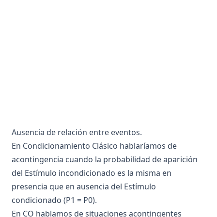
Antagonista
Anticodon
Anticuerpo
Antigeno
Antisense
Antropoides
Apareamiento Selectivo
Apolar
Ausencia de relación entre eventos.
Apoplejía
En Condicionamiento Clásico hablaríamos de
Apoproteina
acontingencia cuando la probabilidad de aparición
del Estímulo incondicionado es la misma en
Apoptosis
presencia que en ausencia del Estímulo
Aporte trófico
condicionado (P1 = P0).
Aprendizaje
En CO hablamos de situaciones acontingentes