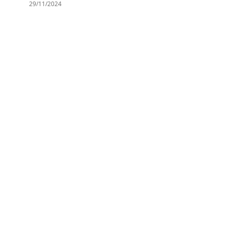
29/11/2024
Arteria Vertebral
Asíntota
Asociación
Asta
Astrocito
Ataxia
Atención
Ateroesclerosis
Átomo
ATPasa
Atracción Interpersonal
Autocontrol
Autogamia